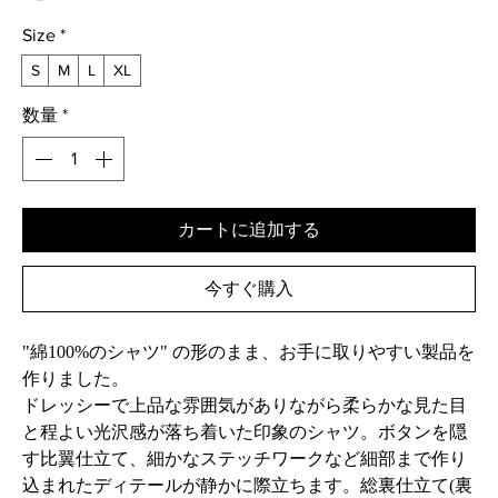
Size
*
S
M
L
XL
数量
*
カートに追加する
今すぐ購入
"綿100%のシャツ" の形のまま、お手に取りやすい製品を
作りました。
ドレッシーで上品な雰囲気がありながら柔らかな見た目
と程よい光沢感が落ち着いた印象のシャツ。ボタンを隠
す比翼仕立て、細かなステッチワークなど細部まで作り
込まれたディテールが静かに際立ちます。総裏仕立て(裏