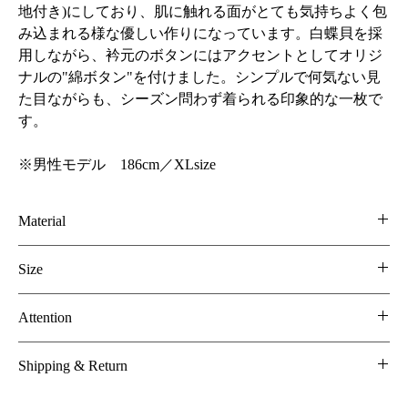
地付き)にしており、肌に触れる面がとても気持ちよく包
み込まれる様な優しい作りになっています。白蝶貝を採
用しながら、衿元のボタンにはアクセントとしてオリジ
ナルの"綿ボタン"を付けました。シンプルで何気ない見
た目ながらも、シーズン問わず着られる印象的な一枚で
す。
※男性モデル　186cm／XLsize
Material
○表地：100% Cotton
Size
120/1 高密度サテン／Pima cotton
Attention
S
M
L
XL
○裏地：100% Cotton
お取り扱上のご注意
着丈
73
75
77
79
Shipping & Return
ご家庭でのお洗濯が可能です。
100/1 タイプライター／Pima cotton／ピーチ加工(微起毛加工)
配送について
肩幅
44
46
48
50